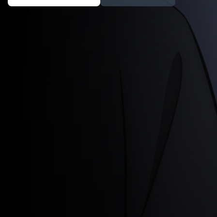
é composta por 12 episódios, com o último exibido em
27 de março de 2026. ([en.wikipedia.org]
(https://en.wikipedia.org/wiki/Jujutsu_Kaisen_season_3?
utm_source=openai))