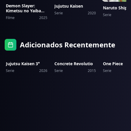
Demon Slayer:
Jujutsu Kaisen
Naruto Shipp
Kimetsu no Yaiba
Serie
2020
Serie
Castelo Infinito
Filme
2025
Adicionados Recentemente
8.5
10
6.5
9
8.4
Jujutsu Kaisen 3°
Concrete Revolutio
One Piece
Serie
2026
Serie
2015
Serie