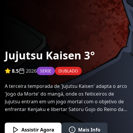
Jujutsu Kaisen 3°
8.5
2026
SERIE
DUBLADO
A terceira temporada de 'Jujutsu Kaisen' adapta o arco
'Jogo da Morte' do mangá, onde os feiticeiros de
Jujutsu entram em um jogo mortal com o objetivo de
enfrentar Kenjaku e libertar Satoru Gojo do Reino da
Prisão. A temporada estreou em 9 de janeiro de 2026,
com um episódio especial de uma hora que
Assistir Agora
Mais Info
apresentou os dois primeiros episódios. A temporada